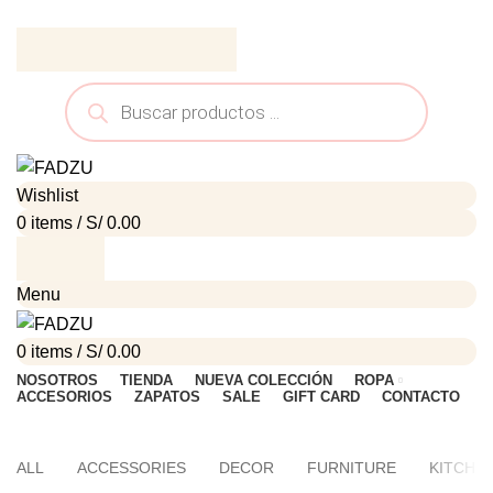
ADD ANYTHING HERE OR JUST REMOVE IT…
Wishlist
0
items
/
S/
0.00
Menu
0
items
/
S/
0.00
NOSOTROS
TIENDA
NUEVA COLECCIÓN
ROPA
ACCESORIOS
ZAPATOS
SALE
GIFT CARD
CONTACTO
HOME
SUSPENDISSE QUAM AT VESTIBULUM
ALL
ACCESSORIES
DECOR
FURNITURE
KITCHE