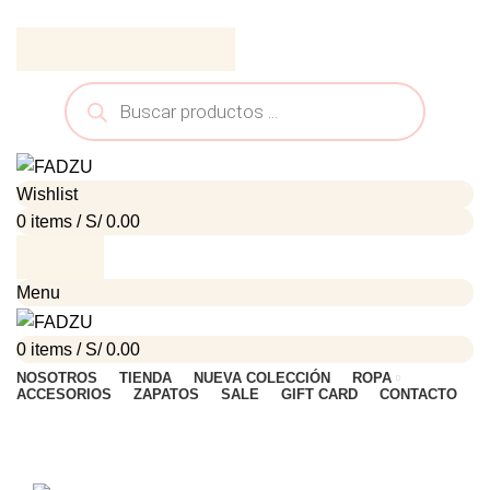
ADD ANYTHING HERE OR JUST REMOVE IT…
Wishlist
0
items
/
S/
0.00
Menu
0
items
/
S/
0.00
NOSOTROS
TIENDA
NUEVA COLECCIÓN
ROPA
ACCESORIOS
ZAPATOS
SALE
GIFT CARD
CONTACTO
HOME
SUSPENDISSE QUAM AT VESTIBULUM
SUSPENDISSE QUAM AT VESTIBULUM