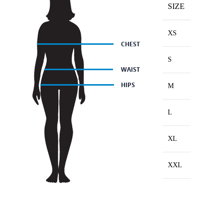
SIZE
CHEST(
34-36
XS
36-38
S
38-40
M
40-42
L
42-45
XL
45-48
XXL