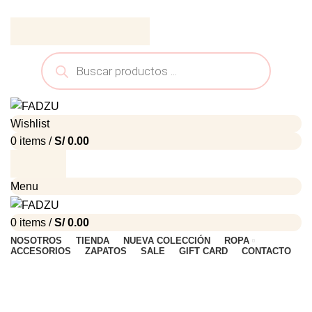
ADD ANYTHING HERE OR JUST REMOVE IT…
Wishlist
0
items
/
S/
0.00
Menu
0
items
/
S/
0.00
NOSOTROS
TIENDA
NUEVA COLECCIÓN
ROPA
ACCESORIOS
ZAPATOS
SALE
GIFT CARD
CONTACTO