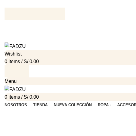
ADD ANYTHING HERE OR JUST REMOVE IT…
Wishlist
0
items
/
S/
0.00
Menu
0
items
/
S/
0.00
NOSOTROS
TIENDA
NUEVA COLECCIÓN
ROPA
ACCESOR