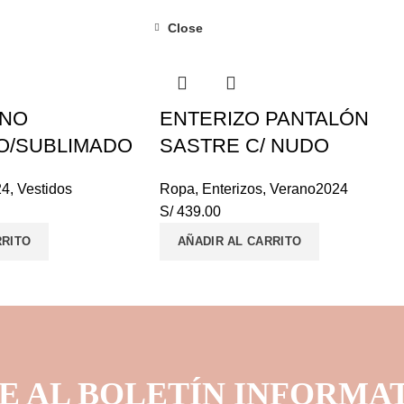
Close
INO
ENTERIZO PANTALÓN
O/SUBLIMADO
SASTRE C/ NUDO
24
,
Vestidos
Ropa
,
Enterizos
,
Verano2024
S/
439.00
RRITO
AÑADIR AL CARRITO
E AL BOLETÍN INFORMA