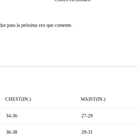
dor para la próxima vez que comente.
CHEST(IN.)
WAIST(IN.)
34-36
27-29
36-38
29-31