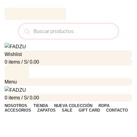
ADD ANYTHING HERE OR JUST REMOVE IT…
Wishlist
0
items
/
S/
0.00
Menu
0
items
/
S/
0.00
NOSOTROS
TIENDA
NUEVA COLECCIÓN
ROPA
ACCESORIOS
ZAPATOS
SALE
GIFT CARD
CONTACTO
Click to enlarge