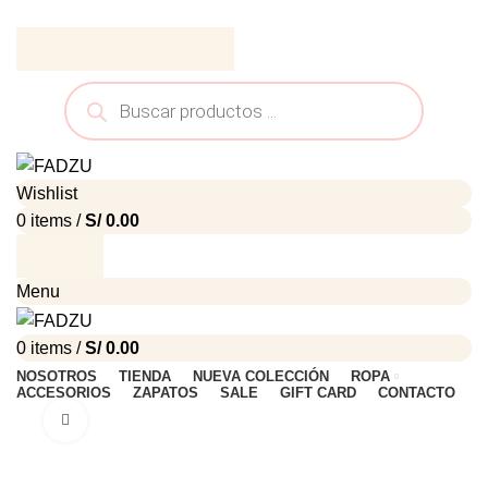
ADD ANYTHING HERE OR JUST REMOVE IT…
Wishlist
0
items
/
S/
0.00
Menu
0
items
/
S/
0.00
NOSOTROS
TIENDA
NUEVA COLECCIÓN
ROPA
ACCESORIOS
ZAPATOS
SALE
GIFT CARD
CONTACTO
Click to enlarge
-36%