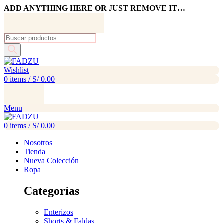
ADD ANYTHING HERE OR JUST REMOVE IT…
Búsqueda
de
productos
Wishlist
0
items
/
S/
0.00
Menu
0
items
/
S/
0.00
Nosotros
Tienda
Nueva Colección
Ropa
Categorías
Enterizos
Shorts & Faldas