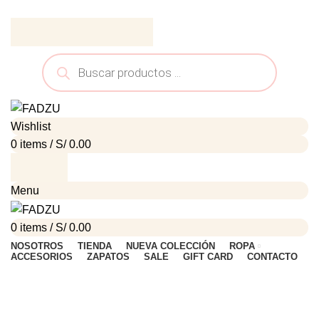
ADD ANYTHING HERE OR JUST REMOVE IT…
Wishlist
0
items
/
S/
0.00
Menu
0
items
/
S/
0.00
NOSOTROS
TIENDA
NUEVA COLECCIÓN
ROPA
ACCESORIOS
ZAPATOS
SALE
GIFT CARD
CONTACTO