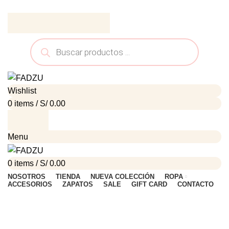
ADD ANYTHING HERE OR JUST REMOVE IT…
Wishlist
0
items
/
S/
0.00
Menu
0
items
/
S/
0.00
NOSOTROS
TIENDA
NUEVA COLECCIÓN
ROPA
ACCESORIOS
ZAPATOS
SALE
GIFT CARD
CONTACTO
Click to enlarge