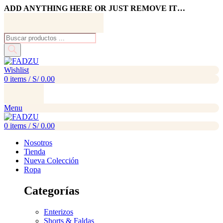
ADD ANYTHING HERE OR JUST REMOVE IT…
Búsqueda
de
productos
Wishlist
0
items
/
S/
0.00
Menu
0
items
/
S/
0.00
Nosotros
Tienda
Nueva Colección
Ropa
Categorías
Enterizos
Shorts & Faldas