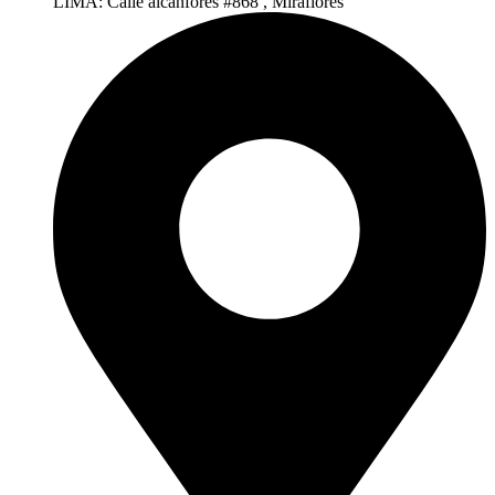
LIMA: Calle alcanfores #868 , Miraflores