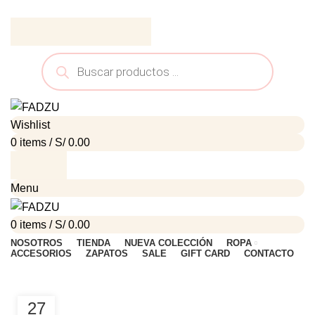
ADD ANYTHING HERE OR JUST REMOVE IT…
Wishlist
0
items
/
S/
0.00
Menu
0
items
/
S/
0.00
NOSOTROS
TIENDA
NUEVA COLECCIÓN
ROPA
ACCESORIOS
ZAPATOS
SALE
GIFT CARD
CONTACTO
HOME
ARCHIVE BY CATEGORY "DESIGN TRENDS"
27
DESIGN TRENDS