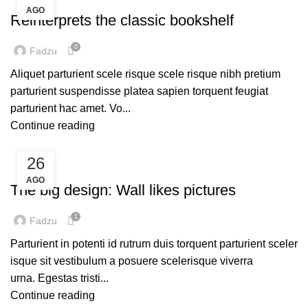
AGO
Reinterprets the classic bookshelf
0
Fadzu
Aliquet parturient scele risque scele risque nibh pretium
parturient suspendisse platea sapien torquent feugiat
parturient hac amet. Vo...
Continue reading
26
DESIGN TRENDS
AGO
The big design: Wall likes pictures
1
Fadzu
Parturient in potenti id rutrum duis torquent parturient sceler
isque sit vestibulum a posuere scelerisque viverra
urna. Egestas tristi...
Continue reading