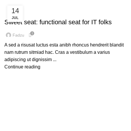
14
FURNITURE
JUL
Sweet seat: functional seat for IT folks
1
Fadzu
A sed a risusat luctus esta anibh rhoncus hendrerit blandit
nam rutrum sitmiad hac. Cras a vestibulum a varius
adipiscing ut dignissim ...
Continue reading