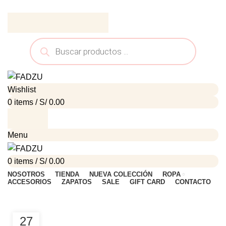
ADD ANYTHING HERE OR JUST REMOVE IT…
Wishlist
0
items
/
S/
0.00
Menu
0
items
/
S/
0.00
NOSOTROS
TIENDA
NUEVA COLECCIÓN
ROPA
ACCESORIOS
ZAPATOS
SALE
GIFT CARD
CONTACTO
HOME
POSTS TAGGED "SOFA"
27
DECORATION