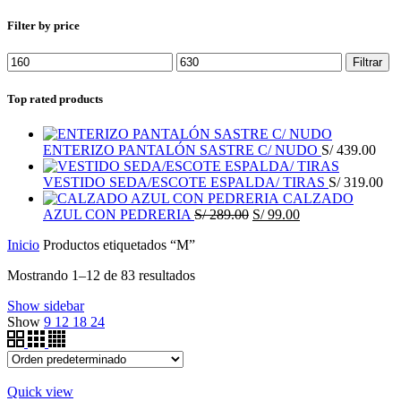
Filter by price
Precio
Precio
Filtrar
mínimo
máximo
Top rated products
ENTERIZO PANTALÓN SASTRE C/ NUDO
S/
439.00
VESTIDO SEDA/ESCOTE ESPALDA/ TIRAS
S/
319.00
CALZADO
El
El
AZUL CON PEDRERIA
S/
289.00
S/
99.00
precio
precio
Inicio
Productos etiquetados “M”
original
actual
era:
es:
Mostrando 1–12 de 83 resultados
S/ 289.00.
S/ 99.00.
Show sidebar
Show
9
12
18
24
Quick view