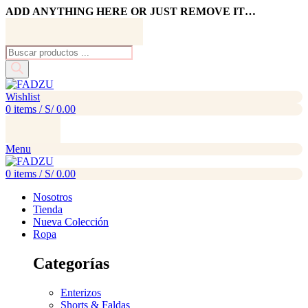
ADD ANYTHING HERE OR JUST REMOVE IT…
Búsqueda
de
productos
Wishlist
0
items
/
S/
0.00
Menu
0
items
/
S/
0.00
Nosotros
Tienda
Nueva Colección
Ropa
Categorías
Enterizos
Shorts & Faldas