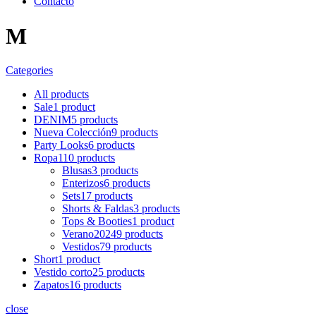
Contacto
M
Categories
All
products
Sale
1 product
DENIM
5 products
Nueva Colección
9 products
Party Looks
6 products
Ropa
110 products
Blusas
3 products
Enterizos
6 products
Sets
17 products
Shorts & Faldas
3 products
Tops & Booties
1 product
Verano2024
9 products
Vestidos
79 products
Short
1 product
Vestido corto
25 products
Zapatos
16 products
close